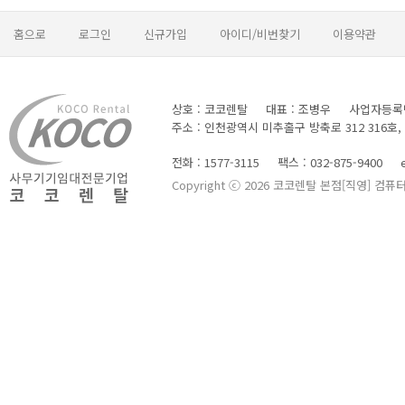
홈으로
로그인
신규가입
아이디/비번찾기
이용약관
상호 : 코코렌탈
대표 : 조병우
사업자등록번호
주소 : 인천광역시 미추홀구 방축로 312 316호
전화 : 1577-3115
팩스 : 032-875-9400
Copyright ⓒ 2026 코코렌탈 본점[직영] 컴퓨터.