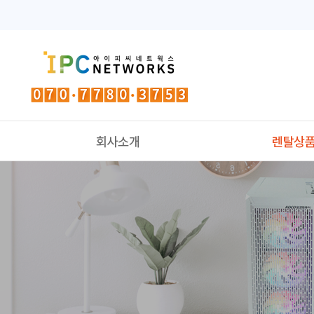
인사말
컴퓨터
오시는 길
노트북
레이저프린
잉크젯프린
3D프린
대형TV
전자칠판
사이니지