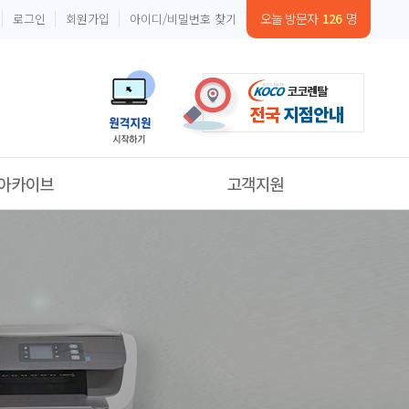
오늘 방문자
126
명
로그인
회원가입
아이디/비밀번호 찾기
자료실
공지사항
실 (21년이전)
일정보기
시공갤러리
일정검색
영상갤러리
단기렌탈검색
온라인 문의
서비스표준 요금표