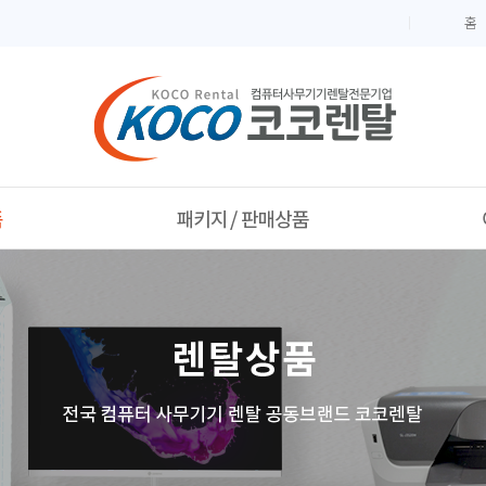
홈
패키지상품
판매상품
자료
터
폴라리스오피스
터
터