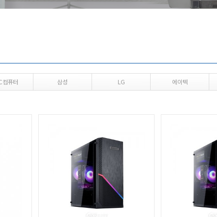
기
IC컴퓨터
삼성
LG
에이텍