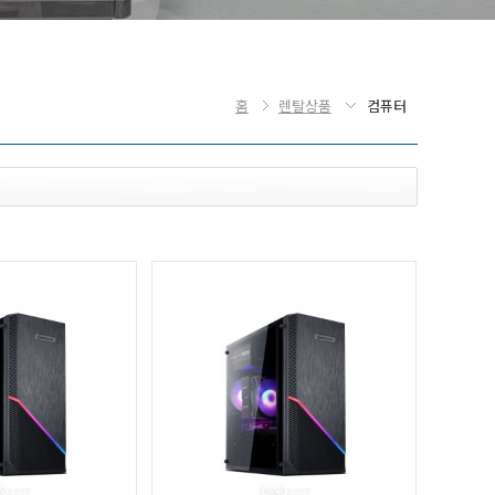
홈
렌탈상품
컴퓨터