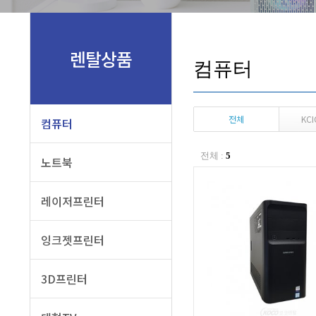
세단기
공기청정
렌탈상품
컴퓨터
전체
KC
컴퓨터
전체 :
5
노트북
레이저프린터
잉크젯프린터
3D프린터