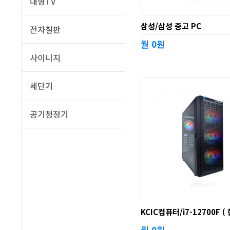
대형TV
삼성/삼성 중고 PC
전자칠판
월 0원
사이니지
세단기
공기청정기
월 0원