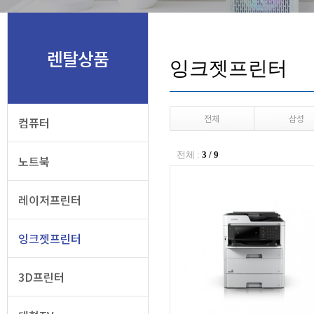
렌탈상품
잉크젯프린터
전체
삼성
컴퓨터
전체 :
3 / 9
노트북
레이저프린터
잉크젯프린터
3D프린터